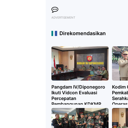
ADVERTISEMENT
Direkomendasikan
Pangdam IV/Diponegoro
Kodim 
Ikuti Vidcon Evaluasi
Pemka
Percepatan
Serahk
Pembangunan KDKMP
Operas
Bersama Wapang TNI
KDKMP 
Ekonom