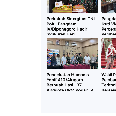
Perkokoh Sinergitas TNI-
Pangda
Polri, Pangdam
Ikuti V
IV/Diponegoro Hadiri
Percep
Syukuran Hari
Pemban
Bhayangkara ke-80 di
Desa/K
Polda Jateng
Putih
Pendekatan Humanis
Wakil P
Yonif 410/Alugoro
Pemban
Berbuah Hasil, 37
Teritor
Anggota OPM Kodap IV
Berseja
Sorong Raya Kembali ke
Kodam 
Pangkuan NKRI