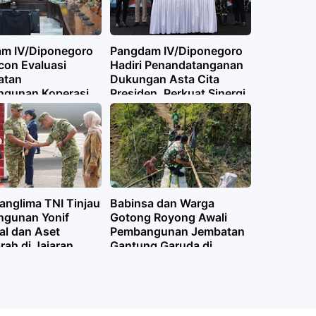
m IV/Diponegoro
Pangdam IV/Diponegoro
icon Evaluasi
Hadiri Penandatanganan
atan
Dukungan Asta Cita
gunan Koperasi
Presiden, Perkuat Sinergi
elurahan Merah
Pembangunan Desa
anglima TNI Tinjau
Babinsa dan Warga
gunan Yonif
Gotong Royong Awali
ial dan Aset
Pembangunan Jembatan
rah di Jajaran
Gantung Garuda di
IV/Diponegoro
Pabelan