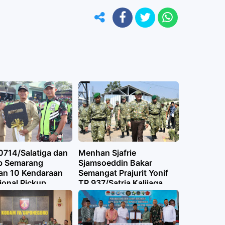
0714/Salatiga dan
Menhan Sjafrie
b Semarang
Sjamsoeddin Bakar
an 10 Kendaraan
Semangat Prajurit Yonif
ional Pickup
TP 937/Satria Kalijaga,
untuk Perkuat
Tekankan Jati Diri TNI
i Desa
dan Kedekatan dengan
Rakyat