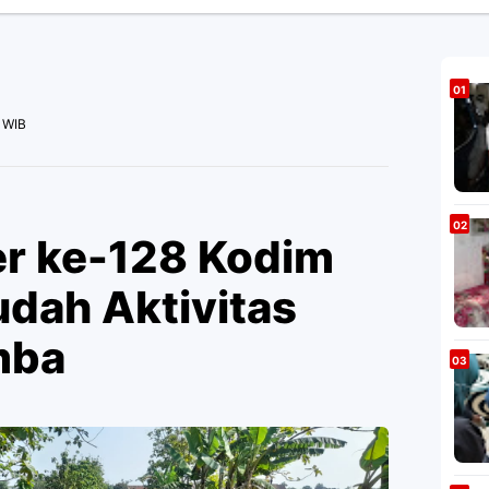
 WIB
r ke-128 Kodim
dah Aktivitas
mba