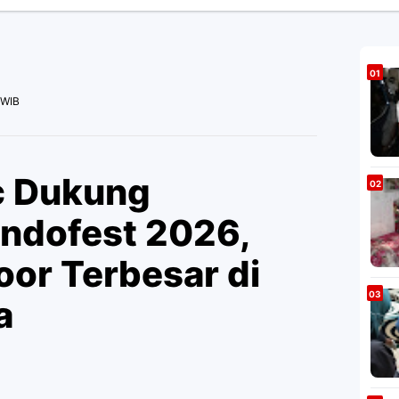
 WIB
c Dukung
Indofest 2026,
oor Terbesar di
a