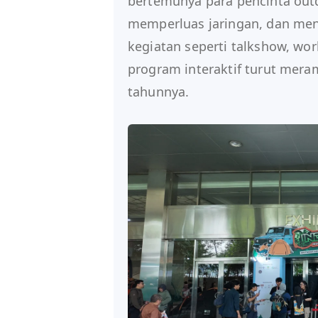
bertemunya para pencinta out
memperluas jaringan, dan men
kegiatan seperti talkshow, wor
program interaktif turut mera
tahunnya.