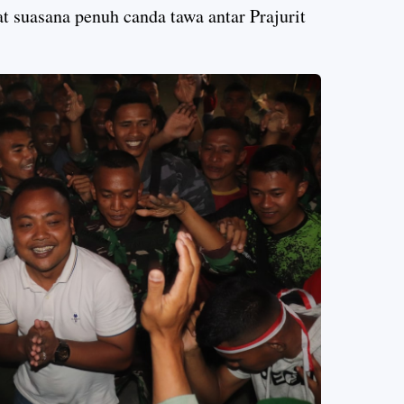
t suasana penuh canda tawa antar Prajurit