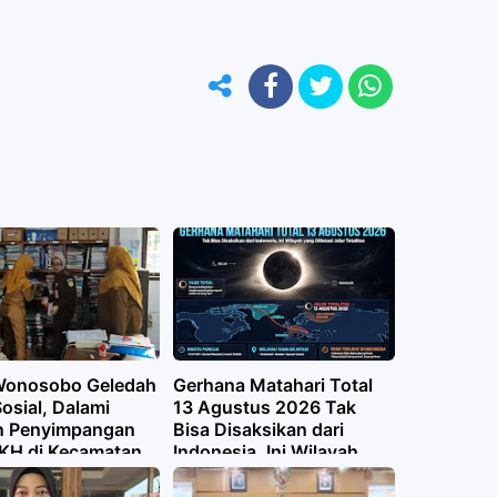
 Wonosobo Geledah
Gerhana Matahari Total
osial, Dalami
13 Agustus 2026 Tak
n Penyimpangan
Bisa Disaksikan dari
KH di Kecamatan
Indonesia, Ini Wilayah
ar
yang Dilintasi Jalur
Totalitas