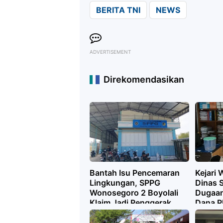
BERITA TNI
NEWS
ADVERTISEMENT
Direkomendasikan
Bantah Isu Pencemaran
Kejari
Lingkungan, SPPG
Dinas S
Wonosegoro 2 Boyolali
Dugaa
Klaim Jadi Penggerak
Dana P
Ekonomi Warga
Kalikaj