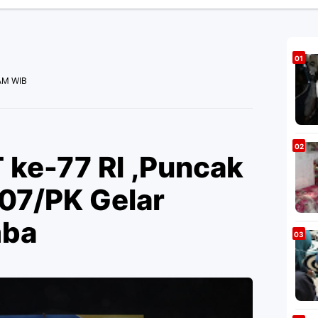
 AM WIB
 ke-77 RI ,Puncak
407/PK Gelar
mba