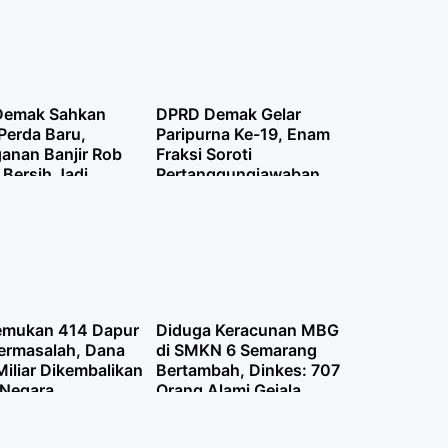
Demak Sahkan
DPRD Demak Gelar
Perda Baru,
Paripurna Ke-19, Enam
anan Banjir Rob
Fraksi Soroti
 Bersih Jadi
Pertanggungjawaban
as
APBD 2025
mukan 414 Dapur
Diduga Keracunan MBG
rmasalah, Dana
di SMKN 6 Semarang
iliar Dikembalikan
Bertambah, Dinkes: 707
 Negara
Orang Alami Gejala,
Termasuk 14 Guru