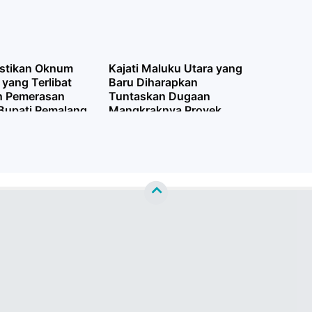
stikan Oknum
Kajati Maluku Utara yang
yang Terlibat
Baru Diharapkan
 Pemerasan
Tuntaskan Dugaan
Bupati Pemalang
Mangkraknya Proyek
s Pidana, Etik,
RTLH di Pulau Taliabu
iplin