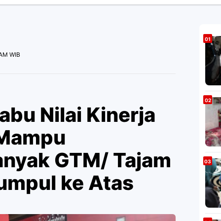
 AM WIB
bu Nilai Kinerja
 Mampu
anyak GTM/ Tajam
umpul ke Atas