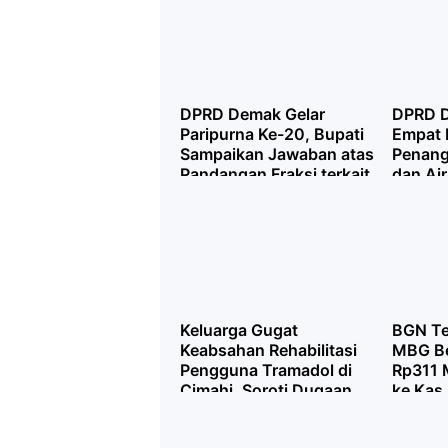
DPRD Demak Gelar
DPRD 
Paripurna Ke-20, Bupati
Empat 
Sampaikan Jawaban atas
Penang
Pandangan Fraksi terkait
dan Air
Pertanggungjawaban
Priorit
APBD 2025
Keluarga Gugat
BGN Te
Keabsahan Rehabilitasi
MBG Be
Pengguna Tramadol di
Rp311 M
Cimahi, Soroti Dugaan
ke Kas
Pelanggaran Prosedur
dan Dasar Hukum