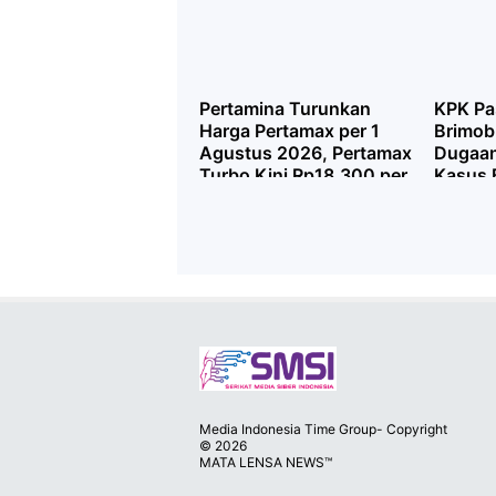
Pertamina Turunkan
KPK Pa
Harga Pertamax per 1
Brimob 
Agustus 2026, Pertamax
Dugaan
Turbo Kini Rp18.300 per
Kasus 
Liter
Diprose
dan Dis
Media Indonesia Time Group- Copyright
©
2026
MATA LENSA NEWS™
Premium
By