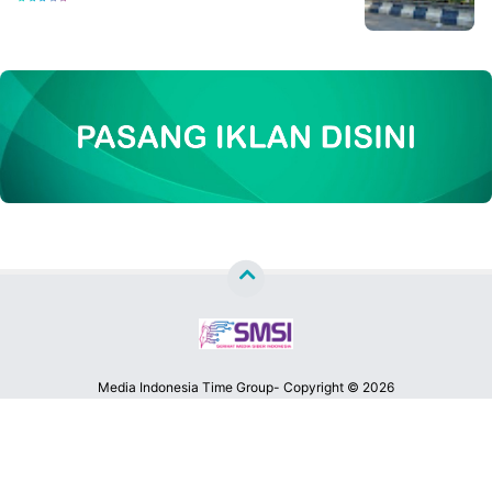
Media Indonesia Time Group- Copyright ©
2026
MATA LENSA NEWS™
Premium
By
Raushan
Design
With