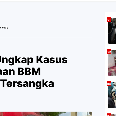
M WIB
 Ungkap Kasus
aan BBM
3 Tersangka