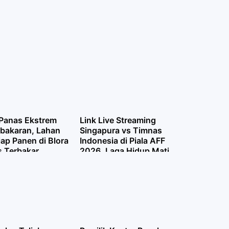
Panas Ekstrem
Link Live Streaming
ebakaran, Lahan
Singapura vs Timnas
ap Panen di Blora
Indonesia di Piala AFF
 Terbakar
2026, Laga Hidup Mati
Garuda Malam Ini