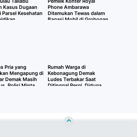
Pulau Taliabu
Pemilik Konter Royal
n Kasus Dugaan
Phone Ambarawa
i Parsel Kesehatan
Ditemukan Tewas dalam
yidikan
Bagasi Mobil di Grobogan
as Pria yang
Rumah Warga di
kan Mengapung di
Kebonagung Demak
ajar Demak Masih
Ludes Terbakar Saat
us, Polisi Minta
Ditinggal Pergi, Diduga
n Masyarakat
Akibat Korsleting Listrik