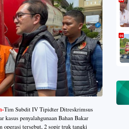
m-
Tim Subdit IV Tipidter Ditreskrimsus
ar kasus penyalahgunaan Bahan Bakar
operasi tersebut, 2 sopir truk tangki