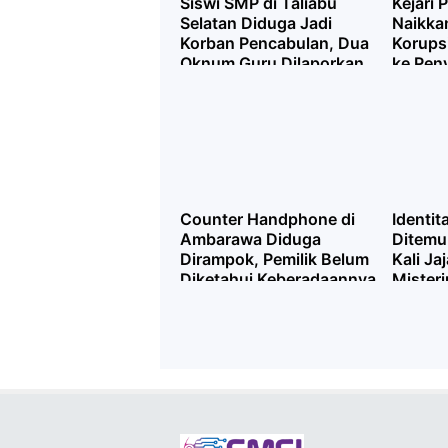
Siswi SMP di Taliabu
Kejari 
Selatan Diduga Jadi
Naikka
Korban Pencabulan, Dua
Korups
Oknum Guru Dilaporkan
ke Pen
Counter Handphone di
Identit
Ambarawa Diduga
Ditemu
Dirampok, Pemilik Belum
Kali J
Diketahui Keberadaannya
Misteri
Bantua