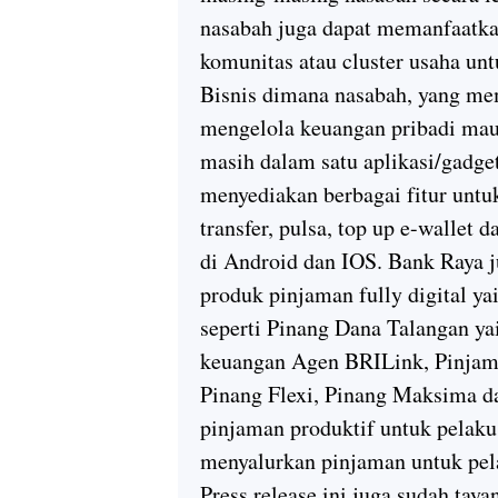
nasabah juga dapat memanfaatk
komunitas atau cluster usaha un
Bisnis dimana nasabah, yang me
mengelola keuangan pribadi mau
masih dalam satu aplikasi/gadget
menyediakan berbagai fitur untu
transfer, pulsa, top up e-wallet
di Android dan IOS. Bank Raya 
produk pinjaman fully digital y
seperti Pinang Dana Talangan y
keuangan Agen BRILink, Pinjama
Pinang Flexi, Pinang Maksima d
pinjaman produktif untuk pelaku
menyalurkan pinjaman untuk pela
Press release ini juga sudah taya