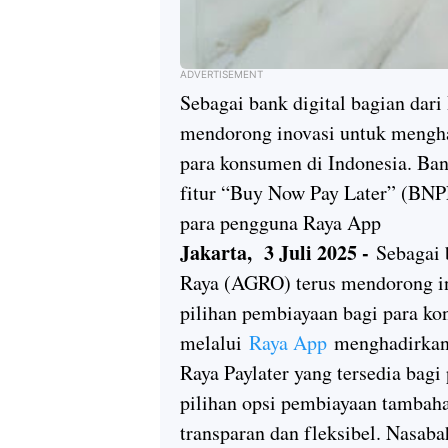
ADVERTISEMENT
Sebagai bank digital bagian dar
mendorong inovasi untuk mengha
para konsumen di Indonesia. Ba
fitur “Buy Now Pay Later” (BNPL
para pengguna Raya App
Jakarta, 3 Juli 2025 -
Sebagai b
Raya (AGRO) terus mendorong i
pilihan pembiayaan bagi para ko
melalui
Raya App
menghadirkan 
Raya Paylater yang tersedia bag
pilihan opsi pembiayaan tambah
transparan dan fleksibel. Nasab