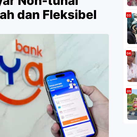
yar Non-tunai
h dan Fleksibel