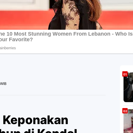
 WIB
i Keponakan