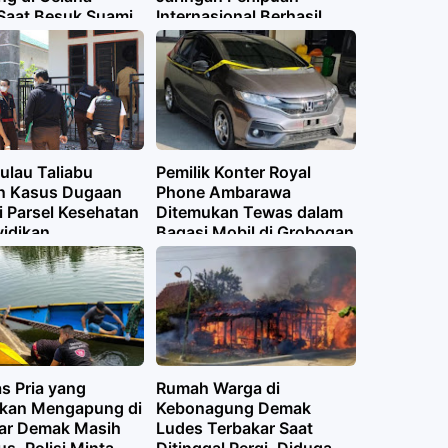
Saat Besuk Suami,
Internasional Berhasil
angkap di Lapas
Diungkap
Pulau Taliabu
Pemilik Konter Royal
n Kasus Dugaan
Phone Ambarawa
i Parsel Kesehatan
Ditemukan Tewas dalam
yidikan
Bagasi Mobil di Grobogan
as Pria yang
Rumah Warga di
kan Mengapung di
Kebonagung Demak
ajar Demak Masih
Ludes Terbakar Saat