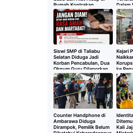
Rumah Kontrakan
Dalam 
IRT Dit
Sragen
Siswi SMP di Taliabu
Kejari 
Selatan Diduga Jadi
Naikka
Korban Pencabulan, Dua
Korups
Oknum Guru Dilaporkan
ke Pen
Counter Handphone di
Identit
Ambarawa Diduga
Ditemu
Dirampok, Pemilik Belum
Kali J