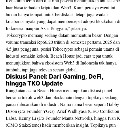
Kehadiran lebih dari dua ribu peserta menunjukkan antusiasme
luar biasa terhadap kripto dan Web3. Kami percaya event ini
bukan hanya tempat untuk berdiskusi, tetapi juga wadah
kolaborasi nyata yang dapat mempercepat adopsi blockchain di
Indonesia maupun Asia Tenggara,” jelasnya.
Tokocrypto memang sedang dalam momentum besar. Dengan
volume transaksi Rp66,20 triliun di semester pertama 2025 dan
4,5 juta pengguna, posisi Tokocrypto sebagai pemain utama di
industri semakin kokoh. Beach House jadi cara tepat untuk
menunjukkan bahwa ekosistem Web3 di Indonesia tak hanya
tumbuh, tapi juga relevan secara global.
Diskusi Panel: Dari Gaming, DeFi,
hingga TKO Update
Rangkaian acara Beach House menampilkan diskusi panel
bersama tokoh web3 dan blockchain dengan topiknya sedang
panas dibicarakan di industri. Nama-nama besar seperti Gabby
Dizon (Co-Founder YGG), Arief Widhiyasa (CEO Confiction
Labs), Kenny Li (Co-Founder Manta Network), hingga Ivan K
(CMO StakeStone) hadir memberikan insight. Topiknya pun