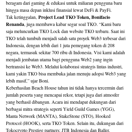
beragam dari gaming & edukasi untuk miliaran pengguna baru
hingga masa depan inklusi finansial lewat DeFi & PayFi.
Project Lead TKO Token, Bonifacio
Tak ketinggalan,
Renanda
, juga membawa kabar segar soal TKO. “Kami baru
saja meluncurkan TKO Lock dan website TKO terbaru. Saat ini
TKO telah tumbuh menjadi salah satu proyek Web3 terbesar dari
Indonesia, dengan lebih dari 1 juta pemegang token di 208
negara, termasuk sekitar 700 ribu di Indonesia. Visi kami adalah
menjadi jembatan utama bagi pengguna Web2 yang ingin
bertransisi ke Web3. Melalui kolaborasi strategis lintas industri,
kami yakin TKO bisa membuka jalan menuju adopsi Web3 yang
lebih masif,” ujar Boni.
Keberhasilan Beach House tahun ini tidak hanya tercermin dari
jumlah peserta yang mencapai rekor, tetapi juga dari atmosfer
yang berhasil dibangun. Acara ini mendapat dukungan dari
berbagai mitra strategis seperti Yield Guild Games (YGG),
Manta Network (MANTA), StakeStone (STO), Hooked
Protocol (HOOK), serta TKO Token. Selain itu, dukungan dari
Tokocrypto Prestige partners: JTB Indonesia dan Baller,