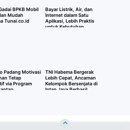
 Gadai BPKB Mobil
Bayar Listrik, Air, dan
dan Mudah
Internet dalam Satu
a Tunai.co.id
Aplikasi, Lebih Praktis
untuk Kebutuhan
Bulanan
 Padang Motivasi
TNI Habema Bergerak
nan Tetap
Lebih Cepat, Ancaman
if via Program
Kelompok Bersenjata di
antap
Intan Jaya Berhasil
Dicegah