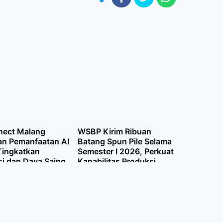
nect Malang
WSBP Kirim Ribuan
an Pemanfaatan AI
Batang Spun Pile Selama
Tingkatkan
Semester I 2026, Perkuat
si dan Daya Saing
Kapabilitas Produksi
untuk Infrastruktur
Nasional