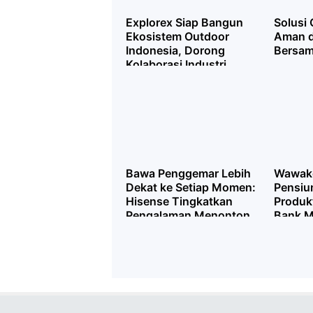
Explorex Siap Bangun
Solusi
Ekosistem Outdoor
Aman 
Indonesia, Dorong
Bersam
Kolaborasi Industri
hingga Penguatan
Kompetensi SDM
Bawa Penggemar Lebih
Wawako
Dekat ke Setiap Momen:
Pensiu
Hisense Tingkatkan
Produkt
Pengalaman Menonton
Bank M
FIFA World Cup 2026™
Melalui Inovasi Teknologi
Layar TV